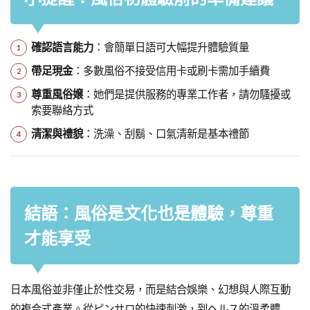
確認語言能力
：會簡單日語可大幅提升體驗質量
帶足現金
：多數風俗不接受信用卡或刷卡需加手續費
尊重風俗嬢
：她們是提供服務的專業工作者，請勿騷擾或
索要聯絡方式
清潔與禮貌
：洗澡、刮鬍、口氣清新是基本禮節
結語：風俗是文化也是體驗，尊重
才能享受
日本風俗並非僅止於性交易，而是結合娛樂、幻想與人際互動
的複合式產業。從ピンサロ的快速刺激，到ヘルス的溫柔體