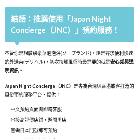
結語：推薦使用「Japan Night
Concierge（JNC）」預約服務！
不管你是想體驗豪華泡泡浴(ソープランド)，還是尋求便利快速
的外送茶(デリヘル)，初次接觸風俗時最需要的就是
安心感與透
明資訊
。
Japan Night Concierge（JNC）
是專為台灣與香港旅客打造的
風俗預約服務平台，提供：
中文預約頁面與即時客服
串接高評價店鋪，避開黑店
無需日本門號即可預約