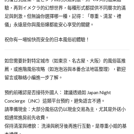
驗，再到イメクラ的幻想世界，每種形式都提供不同層次的滿
足與刺激。但無論你選擇哪一種，記得：「尊重、清潔、禮
儀」永遠是你與風俗嬢都能安心享受的關鍵。
祝你有一場愉快而安全的日本風俗初體驗！
如您需要針對特定城市（如東京、名古屋、大阪）的風俗區推
薦，或進階風俗攻略（如泡泡浴與本番合法地區整理），歡迎
留言或聯絡小編進一步了解。
預約前確認是否接待外國人： 建議透過如 Japan Night
Concierge（JNC）這類平台預約，避免語言不通。
請準備現金：大部分風俗店仍以現金交易為主，尤其是外送小
姐通常進房前先收費。
保持清潔與禮貌： 洗澡與刷牙後再進行互動，是尊重小姐的基