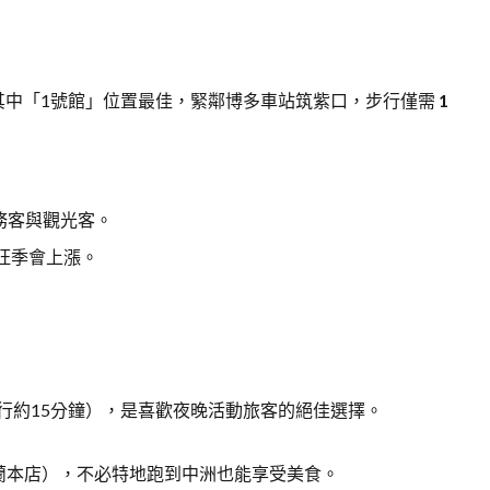
其中「1號館」位置最佳，緊鄰博多車站筑紫口，步行僅需
1
務客與觀光客。
旺季會上漲。
行約15分鐘），是喜歡夜晚活動旅客的絕佳選擇。
蘭本店），不必特地跑到中洲也能享受美食。