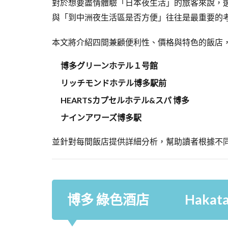
對於想要盡情體驗「日本夜生活」的旅客來說，
與「到中洲夜生活區是否方便」往往是最重要的
本文將介紹四間兼顧便利性、價格與特色的飯店
博多グリーンホテル１号館
リッチモンドホテル博多駅前
HEARTSカプセルホテル&スパ 博多
ナインアワーズ博多駅
並針對每間飯店提供詳細分析，幫助讀者根據不
博多 綠色酒店 Hakata G