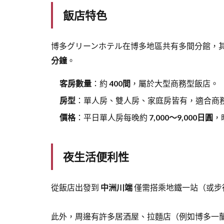
飯店特色
博多グリーンホテル在博多地區共有多間分館，
分鐘
。
客房數量
：約
400間
，屬於大型商務型飯店。
房型
：單人房、雙人房、家庭房皆有，適合商
價格
：平日單人房每晚約
7,000～9,000日圓
，
夜生活便利性
從飯店出發到
中洲川端
僅需搭乘地鐵一站（或步
此外，周邊有許多居酒屋、拉麵店（例如博多一